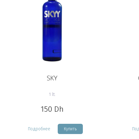
SKY
1 lt.
150
Dh
Подробнее
Купить
По