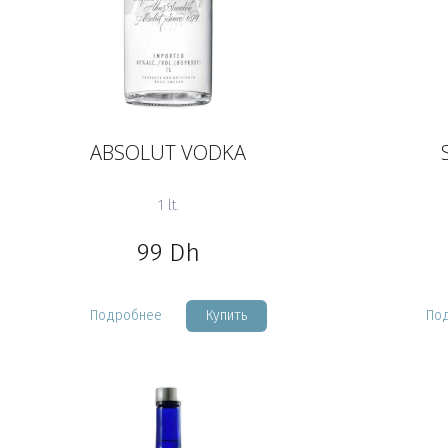
ABSOLUT VODKA
1 lt.
99
Dh
Подробнее
Купить
По