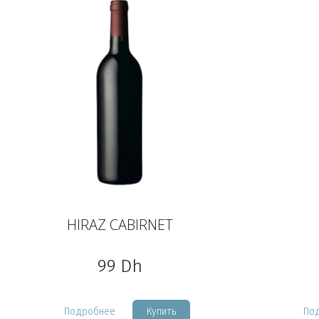
HIRAZ CABIRNET
99
Dh
Подробнее
Купить
По