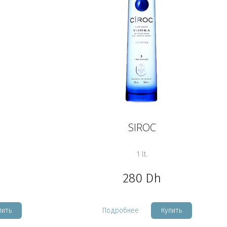
SIROC
1 lt.
280
Dh
пить
Подробнее
Купить