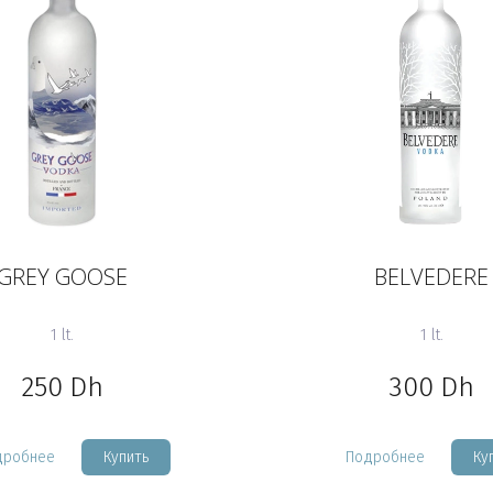
GREY GOOSE
BELVEDERE
1 lt.
1 lt.
250
Dh
300
Dh
дробнее
Купить
Подробнее
Ку