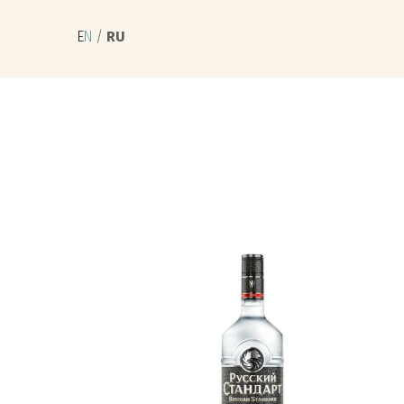
E
N
 / 
RU