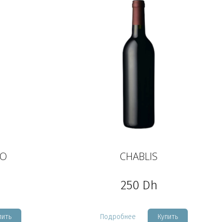
LO
CHABLIS
250
Dh
пить
Подробнее
Купить