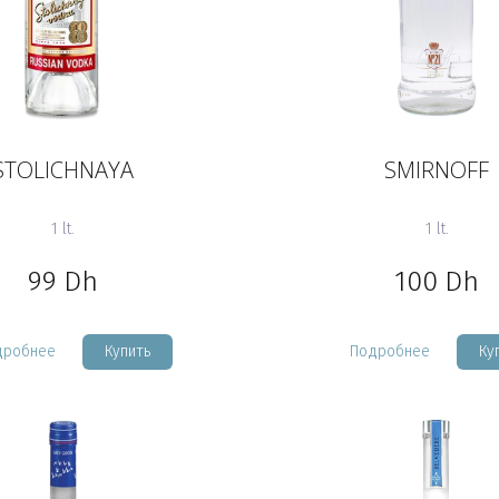
STOLICHNAYA
SMIRNOFF
1 lt.
1 lt.
99
Dh
100
Dh
дробнее
Купить
Подробнее
Ку